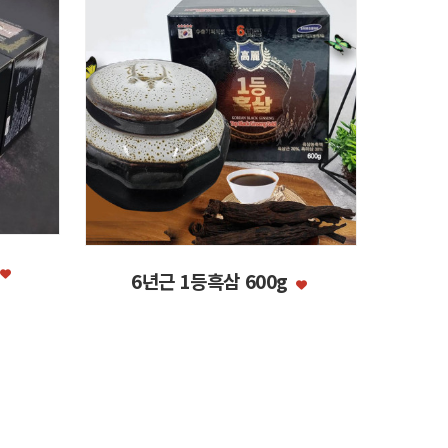
6년근 1등흑삼 600g