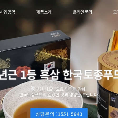
사업영역
제품소개
온라인문의
고
년근 1등 흑삼 한국토종푸
풍부한 사포닌으로 면역력 강화!
한국토종푸드의 건강한 맛과 영양을 드립니다.
상담문의 :1551-5943