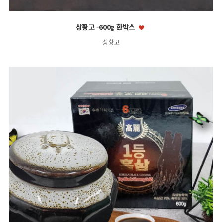
상황고 -600g 한박스
상황고