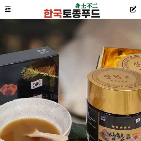
6년근 1등 흑삼 한국토종푸드!
풍부한 사포닌으로 면역력 강화!
한국토종푸드의 건강한 맛과 영양을 드립니다.
상담문의 :1551-5943