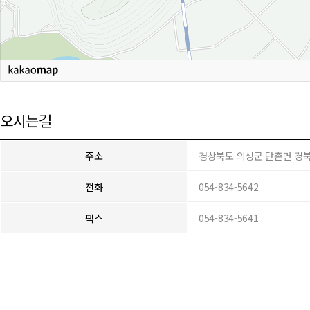
오시는길
주소
경상북도 의성군 단촌면 경북대
전화
054-834-5642
팩스
054-834-5641